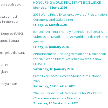
HONOURING WORLD REAL ESTATE EXCELLENCE
alam salah satu
Monday, 15 June 2026
2026 World Prix d'Excellence Awards' Presentation
uga berhasil
Ceremony and Gala Dinner
 ini menjadi
Friday, 20 March 2026
IMPORTANT: Final Friendly Reminder: Full Details
 Kongres FIABCI.
Submission Deadline - 2026 World Prix d’Excellence
anapun. Semua
Awards
Friday, 30 January 2026
,” jelas dia saat
Announcement - The Registration and Nomination
for 2026 World Prix d’Excellence Awards is now
CLOSED
n ini.
Saturday, 03 January 2026
ngkan
Prix d'Excellence Success Stories 23th October
2025
cananya akan
Saturday, 18 October 2025
2026 - Nomination of Participants for World Prix
d'Excellence Awards is Now Open
Tuesday, 16 September 2025