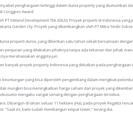
il menyabet penghargaan tertinggi dalam dunia property yang diumumkan d
ali Conggres Award.
T Intiland Development Tbk (DILD). Proyek properti di Indonesia yang j
akarta Garden Cty. Proyek yang dikembangkan oleh PT Mitra Sindo Sukses
dunia properti dunia, yang diberikan satu tahun sekali bersamaan dengan
jamin penjurian yang dilakukan pihaknya tanpa ada tekanan dari pihak m
knya merahasiakan anggota juri.
lum banyak proyek property Indonesia yang diikutkan pada penghargaan ini
ak keuntungan yang bisa diperoleh pengembang dalam mengikuti pelombaa
tidak mungkin bisa meningkatkan harga saham dari proyek yang dikemba
ndokusumo mengaku sangat senang dengan penghargaan tersebut.
Utara. Dibangun di lahan seluas 11 hektare (Ha), pada proyek Regatta ren
nt. "Saat ini, kami sudah membangun empat tower,” terang dia.