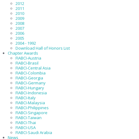
2012
2011
2010
2009
2008
2007
2006
2005
2004 - 1992
Download Hall of Honors List
Chapter Awards
FIABCI-Austria
FIABCI-Brasil
FIABCI-Central Asia
FIABCI-Colombia
FIABCI-Georgia
FIABCI-Germany
FIABCI-Hungary
FIABCI-Indonesia
FIABCI-Italy
FIABCI-Malaysia
FIABCI-Philippines
FIABCI-Singapore
FIABCI-Taiwan
FIABCI-Thai
FIABCI-USA
FIABCI-Saudi Arabia
News