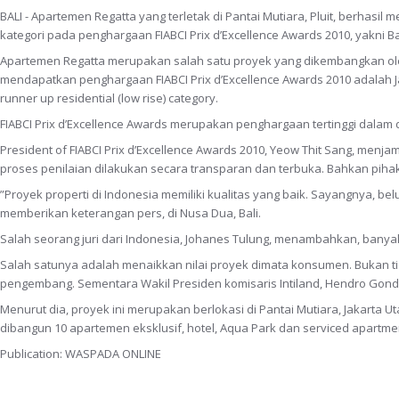
BALI - Apartemen Regatta yang terletak di Pantai Mutiara, Pluit, berhas
kategori pada penghargaan FIABCI Prix d’Excellence Awards 2010, yakni B
Apartemen Regatta merupakan salah satu proyek yang dikembangkan oleh P
mendapatkan penghargaan FIABCI Prix d’Excellence Awards 2010 adalah J
runner up residential (low rise) category.
FIABCI Prix d’Excellence Awards merupakan penghargaan tertinggi dalam 
President of FIABCI Prix d’Excellence Awards 2010, Yeow Thit Sang, men
proses penilaian dilakukan secara transparan dan terbuka. Bahkan piha
”Proyek properti di Indonesia memiliki kualitas yang baik. Sayangnya, be
memberikan keterangan pers, di Nusa Dua, Bali.
Salah seorang juri dari Indonesia, Johanes Tulung, menambahkan, bany
Salah satunya adalah menaikkan nilai proyek dimata konsumen. Bukan 
pengembang. Sementara Wakil Presiden komisaris Intiland, Hendro Go
Menurut dia, proyek ini merupakan berlokasi di Pantai Mutiara, Jakarta 
dibangun 10 apartemen eksklusif, hotel, Aqua Park dan serviced apartme
Publication: WASPADA ONLINE