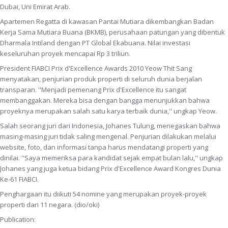
Dubai, Uni Emirat Arab.
Apartemen Regatta di kawasan Pantai Mutiara dikembangkan Badan
Kerja Sama Mutiara Buana (BKMB), perusahaan patungan yang dibentuk
Dharmala Intiland dengan PT Global Ekabuana. Nilai investasi
keseluruhan proyek mencapai Rp 3 triliun.
President FIABCI Prix d'Excellence Awards 2010 Yeow Thit Sang
menyatakan, penjurian produk properti di seluruh dunia berjalan
transparan. ''Menjadi pemenang Prix d'Excellence itu sangat
membanggakan. Mereka bisa dengan bangga menunjukkan bahwa
proyeknya merupakan salah satu karya terbaik dunia,'' ungkap Yeow.
Salah seorang juri dari Indonesia, Johanes Tulung, menegaskan bahwa
masing-masing juri tidak saling mengenal. Penjurian dilakukan melalui
website, foto, dan informasi tanpa harus mendatangi properti yang
dinilai. ''Saya memeriksa para kandidat sejak empat bulan lalu,'' ungkap
Johanes yang juga ketua bidang Prix d'Excellence Award Kongres Dunia
Ke-61 FIABCI.
Penghargaan itu diikuti 54 nomine yang merupakan proyek-proyek
properti dari 11 negara. (dio/oki)
Publication: