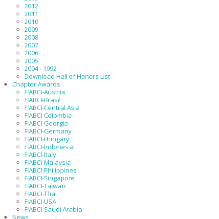
2012
2011
2010
2009
2008
2007
2006
2005
2004 - 1992
Download Hall of Honors List
Chapter Awards
FIABCI-Austria
FIABCI-Brasil
FIABCI-Central Asia
FIABCI-Colombia
FIABCI-Georgia
FIABCI-Germany
FIABCI-Hungary
FIABCI-Indonesia
FIABCI-Italy
FIABCI-Malaysia
FIABCI-Philippines
FIABCI-Singapore
FIABCI-Taiwan
FIABCI-Thai
FIABCI-USA
FIABCI-Saudi Arabia
News