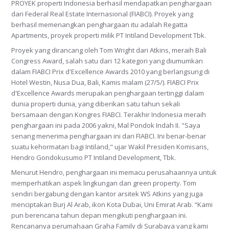
PROYEK properti Indonesia berhasil mendapatkan penghargaan
dari Federal Real Estate Internasional (FIABCI). Proyek yang
berhasil memenangkan penghargaan itu adalah Regatta
Apartments, proyek properti milik PT Intiland Development Tbk.
Proyek yang dirancang oleh Tom Wright dari Atkins, meraih Bali
Congress Award, salah satu dari 12 kategori yang diumumkan
dalam FIABCI Prix d'Excellence Awards 2010 yang berlangsung di
Hotel Westin, Nusa Dua, Bali, Kamis malam (27/5/). FIABCI Prix
d'Excellence Awards merupakan penghargaan tertinggi dalam
dunia properti dunia, yang diberikan satu tahun sekali
bersamaan dengan Kongres FIABCI. Terakhir Indonesia meraih
penghargaan ini pada 2006 yakni, Mal Pondok Indah II. "Saya
senang menerima penghargaan ini dari FIABCI. Ini benar-benar
suatu kehormatan bagi Intiland," ujar Wakil Presiden Komisaris,
Hendro Gondokusumo PT Intiland Development, Tbk.
Menurut Hendro, penghargaan ini memacu perusahaannya untuk
memperhatikan aspek lingkungan dan green property. Tom
sendiri bergabung dengan kantor arsitek WS Atkins yang juga
menciptakan Burj Al Arab, ikon Kota Dubai, Uni Emirat Arab. “Kami
pun berencana tahun depan mengikuti penghargaan ini.
Rencananya perumahaan Graha Family di Surabaya yang kami