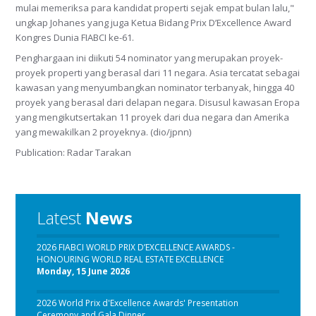
mulai memeriksa para kandidat properti sejak empat bulan lalu,"
ungkap Johanes yang juga Ketua Bidang Prix D’Excellence Award
Kongres Dunia FIABCI ke-61.
Penghargaan ini diikuti 54 nominator yang merupakan proyek-
proyek properti yang berasal dari 11 negara. Asia tercatat sebagai
kawasan yang menyumbangkan nominator terbanyak, hingga 40
proyek yang berasal dari delapan negara. Disusul kawasan Eropa
yang mengikutsertakan 11 proyek dari dua negara dan Amerika
yang mewakilkan 2 proyeknya. (dio/jpnn)
Publication: Radar Tarakan
Latest
News
2026 FIABCI WORLD PRIX D’EXCELLENCE AWARDS -
HONOURING WORLD REAL ESTATE EXCELLENCE
Monday, 15 June 2026
2026 World Prix d'Excellence Awards' Presentation
Ceremony and Gala Dinner