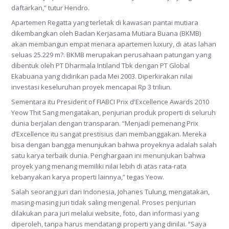
daftarkan,” tutur Hendro.
Apartemen Regatta yang terletak di kawasan pantai mutiara
dikembangkan oleh Badan Kerjasama Mutiara Buana (BKMB)
akan membangun empat menara apartemen luxury, di atas lahan
seluas 25.229 m?. BKMB merupakan perusahaan patungan yang
dibentuk oleh PT Dharmala Intiland Tbk dengan PT Global
Ekabuana yang didirikan pada Mei 2003. Diperkirakan nilai
investasi keseluruhan proyek mencapai Rp 3 triliun.
Sementara itu President of FIABCI Prix d'Excellence Awards 2010
Yeow Thit Sang mengatakan, penjurian produk properti di seluruh
dunia berjalan dengan transparan. “Menjadi pemenang Prix
d’Excellence itu sangat prestisius dan membanggakan. Mereka
bisa dengan bangga menunjukan bahwa proyeknya adalah salah
satu karya terbaik dunia. Penghargaan ini menunjukan bahwa
proyek yang menang memiliki nilai lebih di atas rata-rata
kebanyakan karya properti lainnya,” tegas Yeow.
Salah seorang juri dari Indonesia, Johanes Tulung, mengatakan,
masing-masing juri tidak saling mengenal. Proses penjurian
dilakukan para juri melalui website, foto, dan informasi yang
diperoleh, tanpa harus mendatangi properti yang dinilai. “Saya