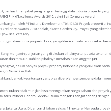
Pluit, berhasil menyabet penghargaan tertinggi dalam dunia property yang
BCI Prix d’Excellence Awards 2010, yakni Bali Conggres Award.
bangkan oleh PT Intiland Development Tbk (DILD). Proyek properti di I
d’Excellence Awards 2010 adalah Jakarta Garden Cty. Proyek yang dikem
 (low rise) category.
tinggi dalam dunia properti dunia, yang diberikan satu tahun sekali be
hit Sang, menjamin penjurian yang dilakukan pihaknya tanpa ada tekanan d
paran dan terbuka. Bahkan pihaknya merahasiakan anggota juri.
. Sayangnya, belum banyak proyek property Indonesia yang diikutkan pada
s, di Nusa Dua, Bali.
ambahkan, banyak keuntungan yang bisa diperoleh pengembang dalam meng
sumen. Bukan tidak mungkin bisa meningkatkan harga saham dari proyek 
misaris Intiland, Hendro Gondokusumo mengaku sangat senang dengan
ara, Jakarta Utara. Dibangun di lahan seluas 11 hektare (Ha), pada proyek