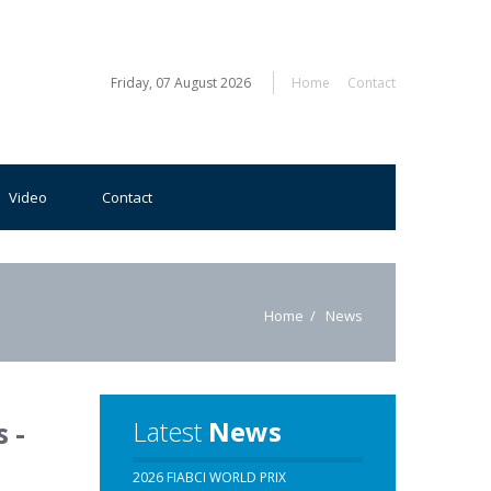
Friday, 07 August 2026
Home
Contact
Video
Contact
Home
News
Latest
News
 -
2026 FIABCI WORLD PRIX