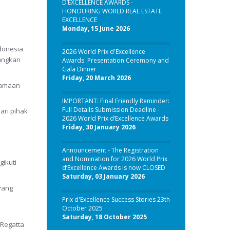
D’EXCELLENCE AWARDS -
HONOURING WORLD REAL ESTATE
EXCELLENCE
Monday, 15 June 2026
ndonesia
2026 World Prix d'Excellence
bangkan
Awards' Presentation Ceremony and
Gala Dinner
Friday, 20 March 2026
rsamaan
IMPORTANT: Final Friendly Reminder:
Full Details Submission Deadline -
ari pihak
2026 World Prix d’Excellence Awards
Friday, 30 January 2026
Announcement - The Registration
and Nomination for 2026 World Prix
ikuti
d’Excellence Awards is now CLOSED
Saturday, 03 January 2026
yang
Prix d'Excellence Success Stories 23th
October 2025
Saturday, 18 October 2025
 Regatta