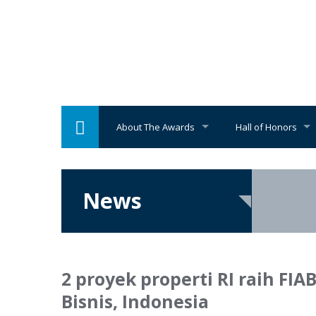
About The Awards
Hall of Honors
News
2 proyek properti RI raih FIA
Bisnis, Indonesia