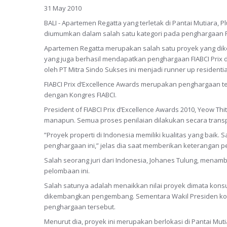
31 May 2010
BALI - Apartemen Regatta yang terletak di Pantai Mutiara, 
diumumkan dalam salah satu kategori pada penghargaan FIA
Apartemen Regatta merupakan salah satu proyek yang dikem
yang juga berhasil mendapatkan penghargaan FIABCI Prix 
oleh PT Mitra Sindo Sukses ini menjadi runner up residential
FIABCI Prix d’Excellence Awards merupakan penghargaan ter
dengan Kongres FIABCI.
President of FIABCI Prix d’Excellence Awards 2010, Yeow T
manapun. Semua proses penilaian dilakukan secara trans
”Proyek properti di Indonesia memiliki kualitas yang baik
penghargaan ini,” jelas dia saat memberikan keterangan per
Salah seorang juri dari Indonesia, Johanes Tulung, men
pelombaan ini.
Salah satunya adalah menaikkan nilai proyek dimata kon
dikembangkan pengembang. Sementara Wakil Presiden ko
penghargaan tersebut.
Menurut dia, proyek ini merupakan berlokasi di Pantai Muti