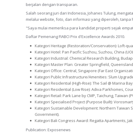
berjalan dengan transparan.
Salah seorang juri dari Indonesia, Johanes Tulung, mengata
melalui website, foto, dan informasi yang diperoleh, tanpa 
"Saya mulai memeriksa para kandidat properti sejak empat 
Daftar Pemenang FIABCI Prix d'Excellence Awards 2010.
Kategori Heritage (Restoration/Conservation): Loft-qu
Kategori Hotel: Pan Pacific Suzhou, Suzhou, China (UOL
Kategori Industrial: Chemical Research Building, Buda
Kategori Master Plan: Greater Springfield, Queensland,
Kategori Office: Central, Singapore (Far East Organizati
Kategori Public Infrastructure/Amenities: Slum Upgradi
Kategori Residential (High-Rise): The Sail @ Marina Bay
Kategori Residential (Low Rise): Adiva Parkhomes, Cou
Kategori Retail: Park Lane by CMP, Taichung, Taiwan 
Kategori Specialised Project (Purpose Built): Vorosma
Kategori Sustainable Development: Northern Taiwan So
Government).
Kategori Bali Congress Award: Regatta Apartments, Jak
Publication: Exposenews