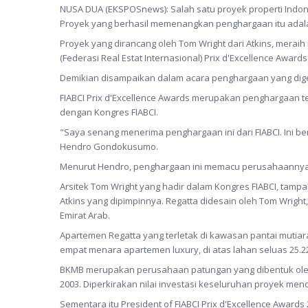
NUSA DUA (EKSPOSnews): Salah satu proyek properti Indone
Proyek yang berhasil memenangkan penghargaan itu adalah R
Proyek yang dirancang oleh Tom Wright dari Atkins, meraih
(Federasi Real Estat Internasional) Prix d'Excellence Awards
Demikian disampaikan dalam acara penghargaan yang digelar
FIABCI Prix d'Excellence Awards merupakan penghargaan te
dengan Kongres FIABCI.
"Saya senang menerima penghargaan ini dari FIABCI. Ini be
Hendro Gondokusumo.
Menurut Hendro, penghargaan ini memacu perusahaannya 
Arsitek Tom Wright yang hadir dalam Kongres FIABCI, tampa
Atkins yang dipimpinnya. Regatta didesain oleh Tom Wright, 
Emirat Arab.
Apartemen Regatta yang terletak di kawasan pantai mut
empat menara apartemen luxury, di atas lahan seluas 25.
BKMB merupakan perusahaan patungan yang dibentuk oleh 
2003. Diperkirakan nilai investasi keseluruhan proyek menca
Sementara itu President of FIABCI Prix d'Excellence Award