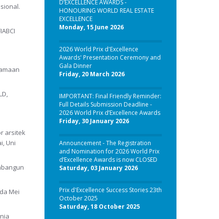
D’EXCELLENCE AWARDS -
sional.
HONOURING WORLD REAL ESTATE
EXCELLENCE
Monday, 15 June 2026
IABCI
2026 World Prix d'Excellence
Awards' Presentation Ceremony and
Gala Dinner
rsamaan
Friday, 20 March 2026
LD,
IMPORTANT: Final Friendly Reminder:
Full Details Submission Deadline -
2026 World Prix d’Excellence Awards
Friday, 30 January 2026
r arsitek
i, Uni
Announcement - The Registration
and Nomination for 2026 World Prix
d’Excellence Awards is now CLOSED
embangun
Saturday, 03 January 2026
Prix d'Excellence Success Stories 23th
ada Mei
October 2025
Saturday, 18 October 2025
unia