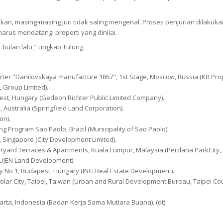
kan, masing-masing juri tidak saling mengenal. Proses penjurian dilakukan
harus mendatangi properti yang dinilai.
bulan lalu," ungkap Tulung.
arter "Danilovskaya manufacture 1867", 1st Stage, Moscow, Russia (KR Prop
 Group Limited).
pest, Hungary (Gedeon Richter Public Limited Company).
 Australia (Springfield Land Corporation).
on).
ng Program Sao Paolo, Brazil (Municipality of Sao Paolo).
, Singapore (City Development Limited).
rtyard Terraces & Apartments, Kuala Lumpur, Malaysia (Perdana ParkCity, 
(PUJEN Land Development).
rty No 1, Budapest, Hungary (ING Real Estate Development).
lar City, Taipei, Taiwan (Urban and Rural Development Bureau, Taipei Co
arta, Indonesia (Badan Kerja Sama Mutiara Buana). (dt)