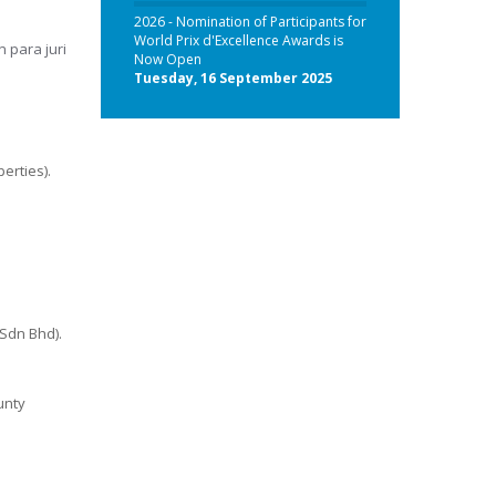
2026 - Nomination of Participants for
World Prix d'Excellence Awards is
 para juri
Now Open
Tuesday, 16 September 2025
erties).
Sdn Bhd).
unty