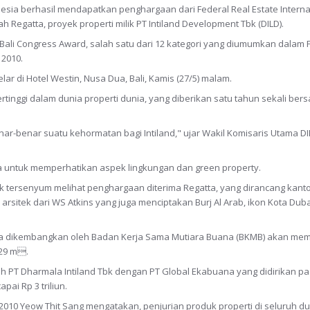
sia berhasil mendapatkan penghargaan dari Federal Real Estate Interna
egatta, proyek properti milik PT Intiland Development Tbk (DILD).
 Bali Congress Award, salah satu dari 12 kategori yang diumumkan dalam F
 2010.
 di Hotel Westin, Nusa Dua, Bali, Kamis (27/5) malam.
rtinggi dalam dunia properti dunia, yang diberikan satu tahun sekali be
nar-benar suatu kehormatan bagi Intiland," ujar Wakil Komisaris Utama DI
untuk memperhatikan aspek lingkungan dan green property.
k tersenyum melihat penghargaan diterima Regatta, yang dirancang kanto
arsitek dari WS Atkins yang juga menciptakan Burj Al Arab, ikon Kota Duba
iara dikembangkan oleh Badan Kerja Sama Mutiara Buana (BKMB) akan m
229 m.
PT Dharmala Intiland Tbk dengan PT Global Ekabuana yang didirikan p
pai Rp 3 triliun.
s 2010 Yeow Thit Sang mengatakan, penjurian produk properti di seluruh d